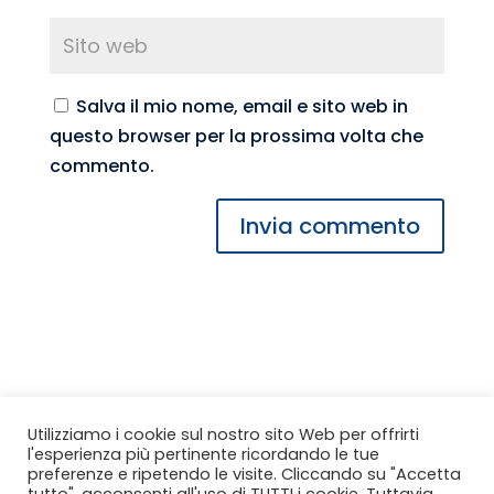
Salva il mio nome, email e sito web in
questo browser per la prossima volta che
commento.
CONFIDI MACERATA Soc. Coop. per Azioni
Utilizziamo i cookie sul nostro sito Web per offrirti
l'esperienza più pertinente ricordando le tue
Via Weiden 35, 62100 Macerata
preferenze e ripetendo le visite. Cliccando su "Accetta
Tel: 0733 279649 - 0733 279665