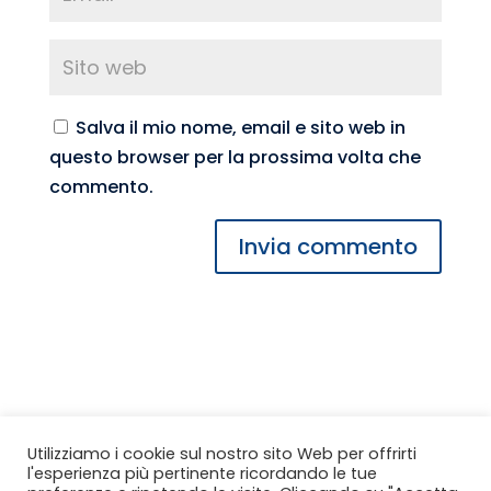
Salva il mio nome, email e sito web in
questo browser per la prossima volta che
commento.
CONFIDI MACERATA Soc. Coop. per Azioni
Utilizziamo i cookie sul nostro sito Web per offrirti
l'esperienza più pertinente ricordando le tue
Via Weiden 35, 62100 Macerata